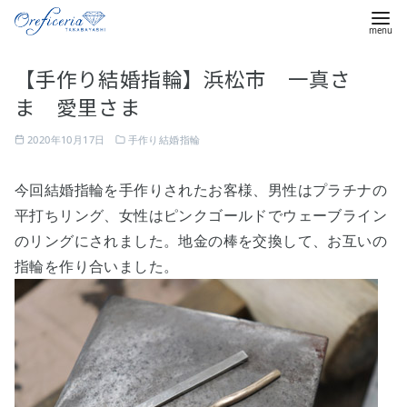
コ
【手作り結婚指輪】浜松市 一真さ
ン
ま 愛里さま
テ
ン
2020年10月17日
手作り結婚指輪
ツ
へ
今回結婚指輪を手作りされたお客様、男性はプラチナの
移
平打ちリング、女性はピンクゴールドでウェーブライン
動
のリングにされました。地金の棒を交換して、お互いの
指輪を作り合いました。