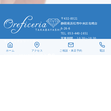
〒432-8021
静岡県浜松市中央区佐鳴台
6-26-6
TEL. 053-440-1651
営業時間 10:30～18:30
オレフィチェリーア高林
ホーム
アクセス
ご相談・来店予約
電話
Instagram
X
Facebook
Pinterest
© 2019-2024 有限会社髙林貴金属
手作り指輪
結婚指輪
婚約指輪
LGBTQ+
お客様の声
リフォーム・修理
真珠ネックレス