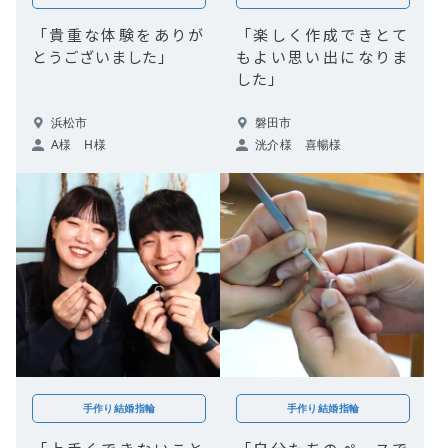
「貴重な体験をありが
「楽しく作成できとて
とうございました」
もよい思い出になりま
した」
浜松市
磐田市
A様 H様
洸介様 喜暢様
手作り結婚指輪
手作り結婚指輪