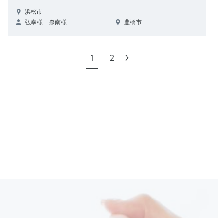
浜松市
弘幸様 奈南様
豊橋市
1
2