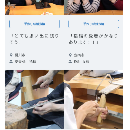
手作り結婚指輪
手作り結婚指輪
「とても思い出に残り
「指輪の愛着がかなり
そう」
あります！！」
掛川市
豊橋市
夏美様 祐様
K様 E様