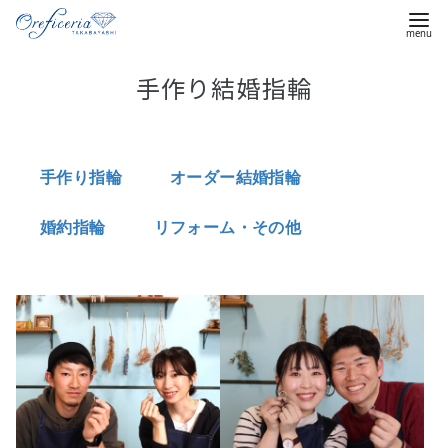
コ
手作り結婚指輪
ン
テ
ン
ツ
手作り指輪
オーダー結婚指輪
へ
移
婚約指輪
リフォーム・その他
動