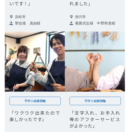
いです！」
れました」
浜松市
掛川市
聖也様 真由様
菊壽武志様 中野和恵様
手作り結婚指輪
手作り結婚指輪
「ワクワク出来たので
「文字入れ、お手入れ
楽しかったです」
等のアフターサービス
がよかった」