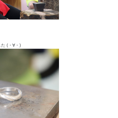
 (・∀・)