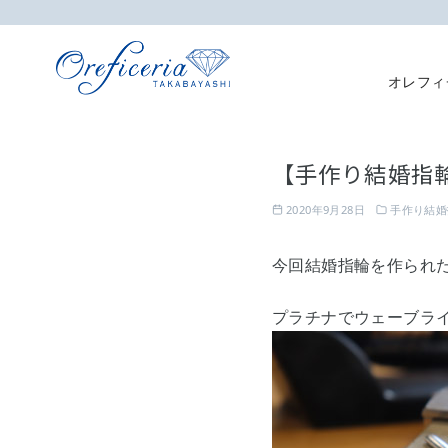
オレフィ
コ
ン
【手作り結婚指
テ
ン
2020年9月28日
手作り結婚
ツ
へ
今回結婚指輪を作られ
移
動
プラチナでウェーブライ