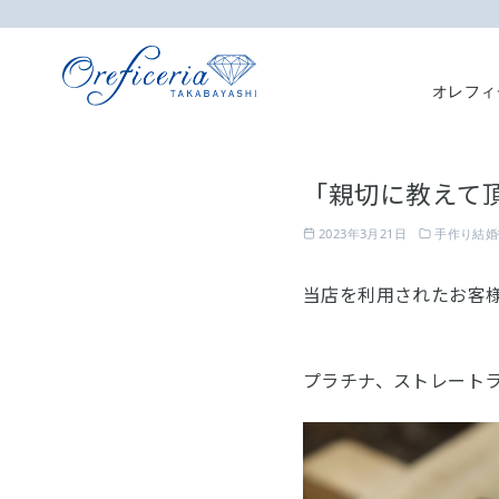
オレフィ
コ
ン
「親切に教えて
テ
ン
2023年3月21日
手作り結婚
ツ
へ
当店を利用されたお客
移
動
プラチナ、ストレート