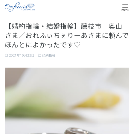
コ
【婚約指輪・結婚指輪】藤枝市 奥山
ン
さま／おれふぃちぇりーあさまに頼んで
テ
ン
ほんとによかったです♡
ツ
2021年10月23日
婚約指輪
へ
移
動