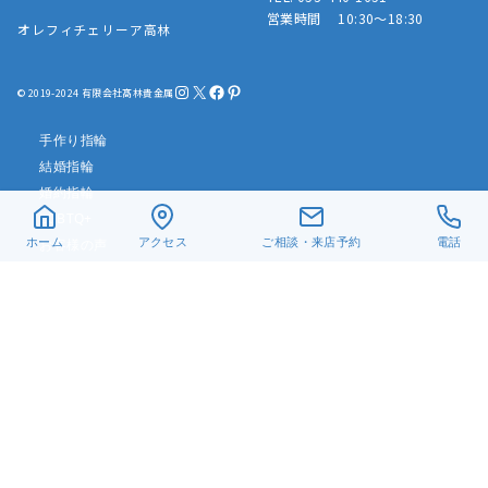
営業時間 10:30～18:30
オレフィチェリーア高林
Instagram
X
Facebook
Pinterest
© 2019-2024 有限会社髙林貴金属
手作り指輪
結婚指輪
婚約指輪
LGBTQ+
ホーム
アクセス
ご相談・来店予約
電話
お客様の声
リフォーム・修理
真珠ネックレス
ベビーリング
遺骨ジュエリー
デザイン一覧
アクセス
当店について
よくある質問