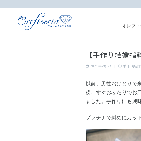
オレフィ
コ
ン
【手作り結婚指輪
テ
ン
2021年2月23日
手作り結婚
ツ
へ
以前、男性おひとりで
移
後、すぐおふたりでお
動
ました。手作りにも興
プラチナで斜めにカッ