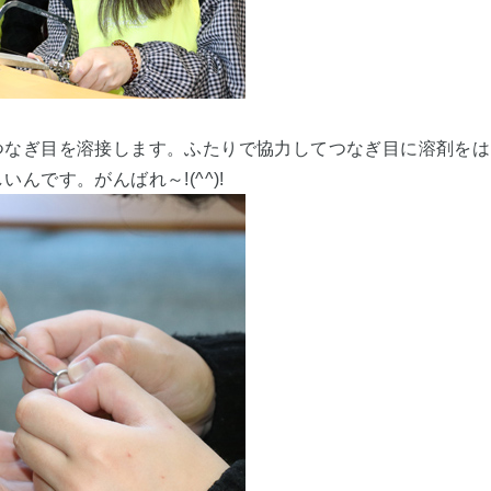
つなぎ目を溶接します。ふたりで協力してつなぎ目に溶剤をは
んです。がんばれ～!(^^)!