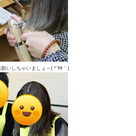
いしちゃいましょ～( *´艸｀)