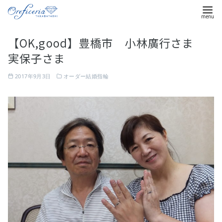
コ
【OK,good】豊橋市 小林廣行さま
ン
実保子さま
テ
ン
2017年9月3日
オーダー結婚指輪
ツ
へ
移
動