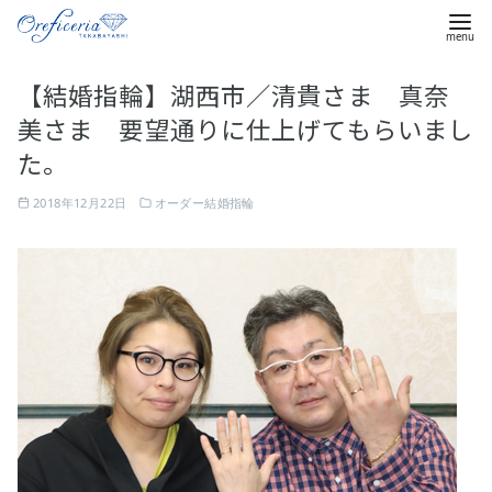
コ
【結婚指輪】湖西市／清貴さま 真奈
ン
美さま 要望通りに仕上げてもらいまし
テ
ン
た。
ツ
2018年12月22日
オーダー結婚指輪
へ
移
動