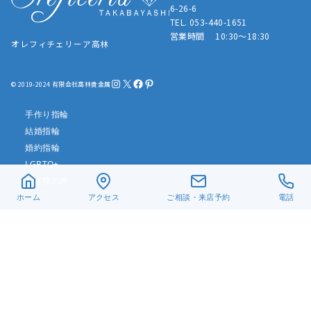
6-26-6
TEL. 053-440-1651
営業時間 10:30～18:30
オレフィチェリーア高林
Instagram
X
Facebook
Pinterest
© 2019-2024 有限会社髙林貴金属
手作り指輪
結婚指輪
婚約指輪
LGBTQ+
お客様の声
ホーム
アクセス
ご相談・来店予約
電話
リフォーム・修理
真珠ネックレス
ベビーリング
遺骨ジュエリー
デザイン一覧
アクセス