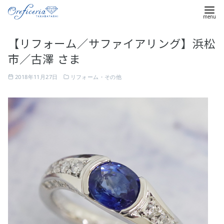
コ
【リフォーム／サファイアリング】浜松
ン
市／古澤 さま
テ
ン
2018年11月27日
リフォーム・その他
ツ
へ
移
動