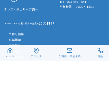
TEL. 053-440-1651
営業時間 10:30～18:30
オレフィチェリーア高林
Instagram
X
Facebook
Pinterest
© 2019-2024 有限会社髙林貴金属
手作り指輪
結婚指輪
婚約指輪
LGBTQ+
ホーム
アクセス
ご相談・来店予約
電話
お客様の声
リフォーム・修理
真珠ネックレス
ベビーリング
遺骨ジュエリー
デザイン一覧
アクセス
当店について