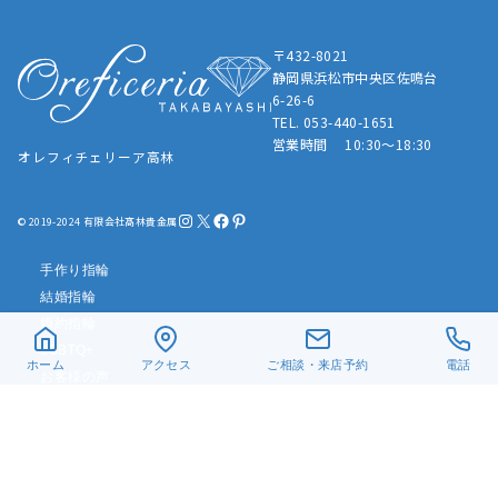
〒432-8021
静岡県浜松市中央区佐鳴台
6-26-6
TEL. 053-440-1651
営業時間 10:30～18:30
オレフィチェリーア高林
Instagram
X
Facebook
Pinterest
© 2019-2024 有限会社髙林貴金属
手作り指輪
結婚指輪
婚約指輪
LGBTQ+
ホーム
アクセス
ご相談・来店予約
電話
お客様の声
リフォーム・修理
真珠ネックレス
ベビーリング