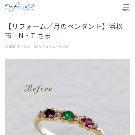
コ
【リフォーム／月のペンダント】浜松
ン
市 N・T さま
テ
ン
2021年1月3日
リフォーム・その他
ツ
へ
移
動