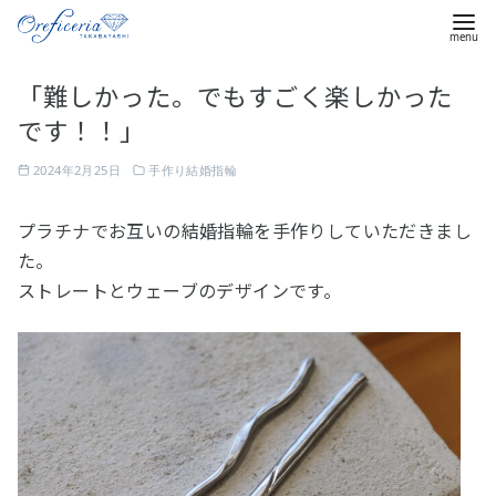
コ
「難しかった。でもすごく楽しかった
ン
です！！」
テ
ン
2024年2月25日
手作り結婚指輪
ツ
へ
プラチナでお互いの結婚指輪を手作りしていただきまし
移
た。
動
ストレートとウェーブのデザインです。