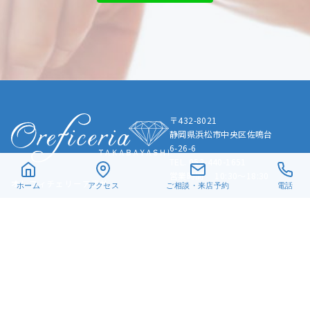
〒432-8021
静岡県浜松市中央区佐鳴台
6-26-6
TEL. 053-440-1651
営業時間 10:30～18:30
オレフィチェリーア高林
ホーム
アクセス
ご相談・来店予約
電話
Instagram
X
Facebook
Pinterest
© 2019-2024 有限会社髙林貴金属
手作り指輪
結婚指輪
婚約指輪
LGBTQ+