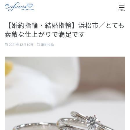
コ
【婚約指輪・結婚指輪】浜松市／とても
ン
素敵な仕上がりで満足です
テ
ン
2021年12月10日
婚約指輪
ツ
へ
移
動