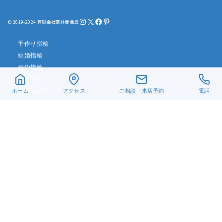
Instagram
X
Facebook
Pinterest
© 2019-2024 有限会社髙林貴金属
手作り指輪
結婚指輪
婚約指輪
LGBTQ+
お客様の声
ホーム
アクセス
ご相談・来店予約
電話
リフォーム・修理
真珠ネックレス
ベビーリング
遺骨ジュエリー
デザイン一覧
アクセス
当店について
よくある質問
お問い合わせ