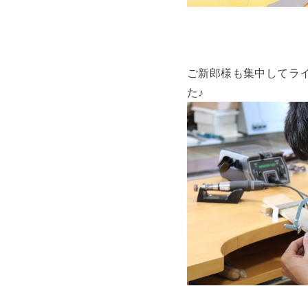
ご新郎様も集中してラ
た♪