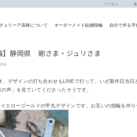
アクセス
真珠
チェリーア高林について
オーダーメイド結婚指輪
自分で作る手
輪】静岡県 剛さま・ジュリさま
指輪
だき、デザインの打ち合わせもLINEで行って、いざ製作日当
様の声」を見ていてくださったそうです。
8イエローゴールドの甲丸デザインです。お互いの指輪を作り合いま