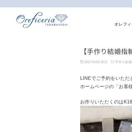
オレフィ
コ
ン
【手作り結婚指
テ
ン
2021年8月30日
手作り結婚
ツ
へ
LINEでご予約をいた
移
ホームページの「お客
動
お作りいただくのはK1