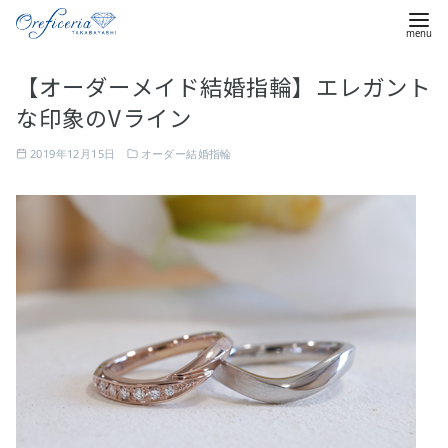
コ
【オーダーメイド結婚指輪】エレガント
ン
な印象のVライン
テ
ン
2019年12月15日
オーダー結婚指輪
ツ
へ
移
動