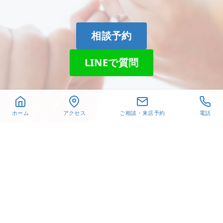
相談予約
LINEで質問
ホーム
アクセス
ご相談・来店予約
電話
〒432-8021
静岡県浜松市中央区佐鳴台
6-26-6
TEL. 053-440-1651
営業時間 10:30～18:30
オレフィチェリーア高林