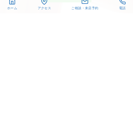
ホーム
アクセス
ご相談・来店予約
電話
〒432-8021
静岡県浜松市中央区佐鳴台
6-26-6
TEL. 053-440-1651
営業時間 10:30～18:30
オレフィチェリーア高林
Instagram
X
Facebook
Pinterest
© 2019-2024 有限会社髙林貴金属
手作り指輪
結婚指輪
婚約指輪
LGBTQ+