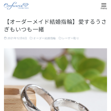
コ
【オーダーメイド結婚指輪】愛するうさ
ン
ぎもいつも一緒
テ
ン
2021年12月6日
オーダー結婚指輪
レーザー彫り
ツ
へ
移
動