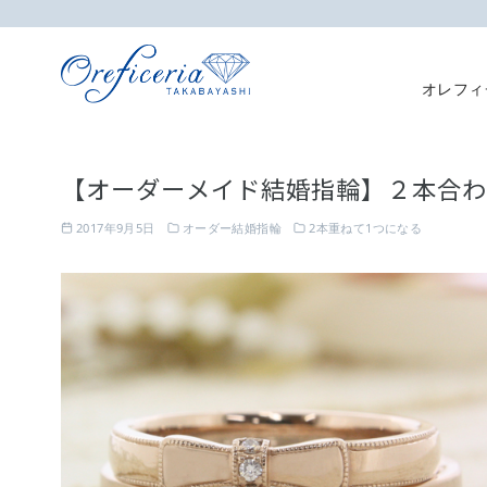
オレフィ
コ
ン
【オーダーメイド結婚指輪】２本合わ
テ
ン
2017年9月5日
オーダー結婚指輪
2本重ねて1つになる
ツ
へ
移
動