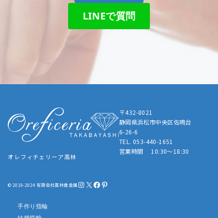
LINEで質問
〒432-8021
静岡県浜松市中央区佐鳴台
6-26-6
TEL. 053-440-1651
営業時間 10:30～18:30
オレフィチェリーア高林
Instagram
X
Facebook
Pinterest
© 2019-2024 有限会社髙林貴金属
手作り指輪
結婚指輪