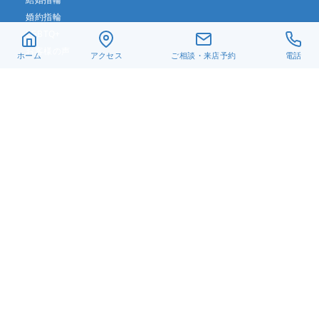
婚約指輪
LGBTQ+
お客様の声
ホーム
アクセス
ご相談・来店予約
電話
リフォーム・修理
真珠ネックレス
ベビーリング
遺骨ジュエリー
デザイン一覧
アクセス
当店について
よくある質問
お問い合わせ