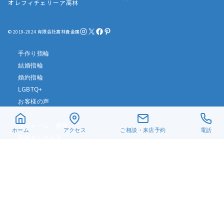
オレフィチェリーア高林
Instagram
X
Facebook
Pinterest
© 2019-2024 有限会社髙林貴金属
手作り指輪
結婚指輪
婚約指輪
LGBTQ+
お客様の声
リフォーム・修理
ホーム
アクセス
ご相談・来店予約
電話
真珠ネックレス
ベビーリング
遺骨ジュエリー
デザイン一覧
アクセス
当店について
よくある質問
お問い合わせ