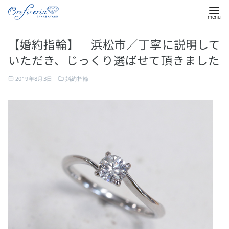
コ
【婚約指輪】 浜松市／丁寧に説明して
ン
いただき、じっくり選ばせて頂きました
テ
ン
2019年8月3日
婚約指輪
ツ
へ
移
動