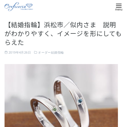
コ
【結婚指輪】浜松市／似内さま 説明
ン
がわかりやすく、イメージを形にしても
テ
ン
らえた
ツ
2019年4月26日
オーダー結婚指輪
へ
移
動