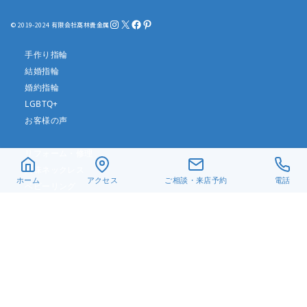
Instagram
X
Facebook
Pinterest
© 2019-2024 有限会社髙林貴金属
手作り指輪
結婚指輪
婚約指輪
LGBTQ+
お客様の声
リフォーム・修理
真珠ネックレス
ホーム
アクセス
ご相談・来店予約
電話
ベビーリング
遺骨ジュエリー
デザイン一覧
アクセス
当店について
よくある質問
お問い合わせ