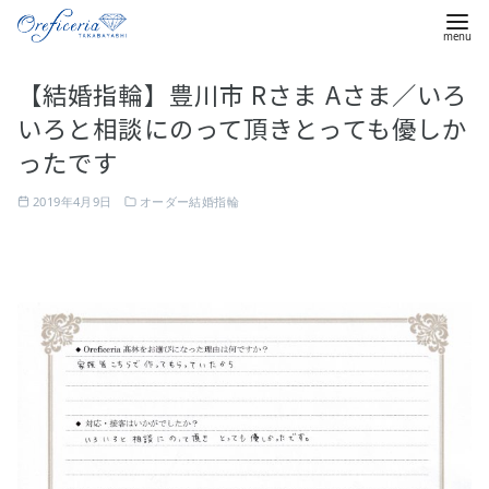
コ
【結婚指輪】豊川市 Rさま Aさま／いろ
ン
いろと相談にのって頂きとっても優しか
テ
ン
ったです
ツ
2019年4月9日
オーダー結婚指輪
へ
移
動