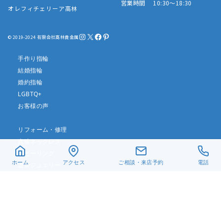
営業時間 10:30～18:30
オレフィチェリーア高林
Instagram
X
Facebook
Pinterest
© 2019-2024 有限会社髙林貴金属
手作り指輪
結婚指輪
婚約指輪
LGBTQ+
お客様の声
リフォーム・修理
真珠ネックレス
ベビーリング
ホーム
アクセス
ご相談・来店予約
電話
遺骨ジュエリー
デザイン一覧
アクセス
当店について
よくある質問