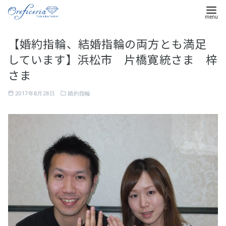
コ
【婚約指輪、結婚指輪の両方とも満足
ン
しています】浜松市 片橋寛統さま 梓
テ
ン
さま
ツ
2017年8月28日
婚約指輪
へ
移
動