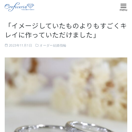
コ
「イメージしていたものよりもすごくキ
ン
レイに作っていただけました」
テ
ン
2023年11月1日
オーダー結婚指輪
ツ
へ
移
動