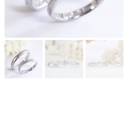
め
の
面
を
挟
む
よ
う
に
両
サ
イ
ド
に