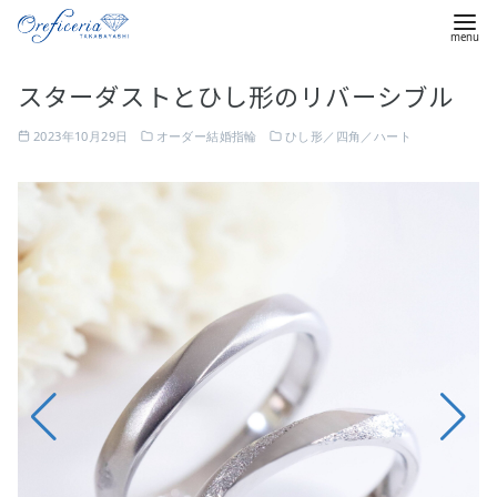
コ
スターダストとひし形のリバーシブル
ン
テ
2023年10月29日
オーダー結婚指輪
ひし形／四角／ハート
ン
ツ
セ
へ
ン
移
タ
動
ー
に
作
っ
た
斜