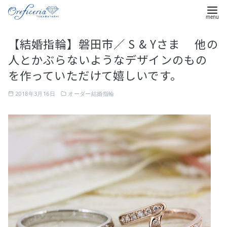
コ
【結婚指輪】磐田市／ S & Yさま 他の
ン
人とかぶらないようなデザインのもの
テ
ン
を作っていただけて嬉しいです。
ツ
2018年3月16日
オーダー結婚指輪
へ
移
動