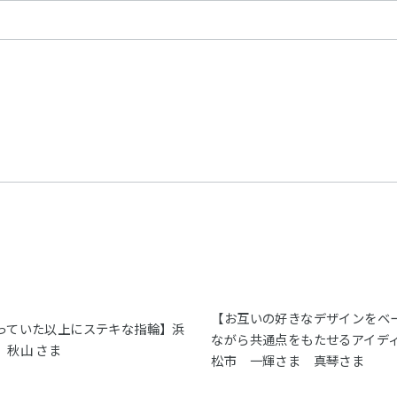
【お互いの好きなデザインをベ
っていた以上にステキな指輪】浜
ながら共通点をもたせるアイデ
 秋山 さま
松市 一輝さま 真琴さま