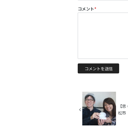
コメント
*
【思
松市