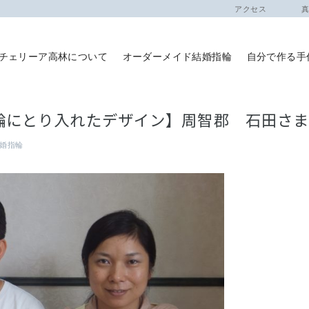
アクセス
真珠
チェリーア高林について
オーダーメイド結婚指輪
自分で作る手
輪にとり入れたデザイン】周智郡 石田さ
婚指輪