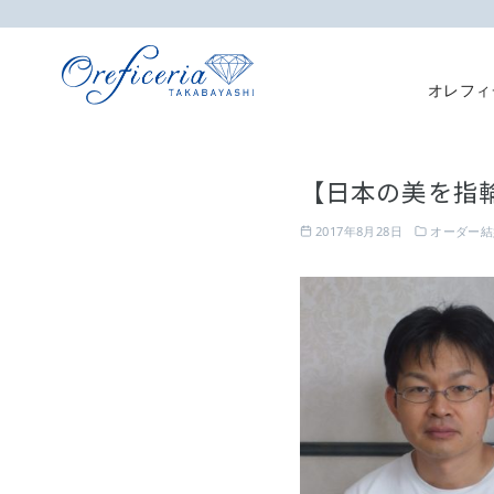
オレフィ
コ
ン
【日本の美を指
テ
ン
2017年8月28日
オーダー結
ツ
へ
移
動