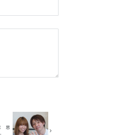
ま 思
た。