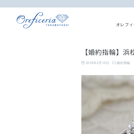
オレフィ
コ
ン
【婚約指輪】浜
テ
ン
2018年2月10日
婚約指輪
ツ
へ
移
動