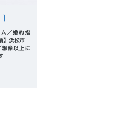
ーム／婚約指
指輪】浜松市
／想像以上に
す