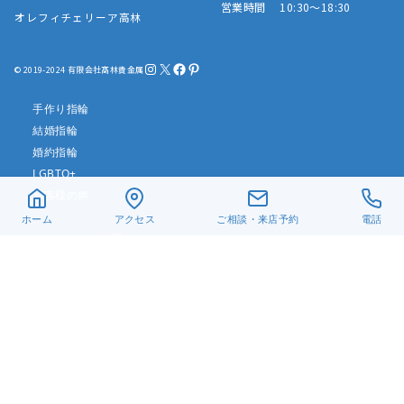
営業時間 10:30～18:30
オレフィチェリーア高林
Instagram
X
Facebook
Pinterest
© 2019-2024 有限会社髙林貴金属
手作り指輪
結婚指輪
婚約指輪
LGBTQ+
お客様の声
ホーム
アクセス
ご相談・来店予約
電話
リフォーム・修理
真珠ネックレス
ベビーリング
遺骨ジュエリー
デザイン一覧
アクセス
当店について
よくある質問