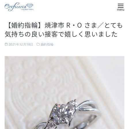
コ
【婚約指輪】焼津市 R・O さま／とても
ン
気持ちの良い接客で嬉しく思いました
テ
ン
2021年12月18日
婚約指輪
ツ
へ
移
動