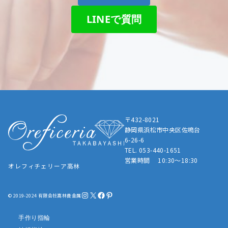
LINEで質問
〒432-8021
静岡県浜松市中央区佐鳴台
6-26-6
TEL. 053-440-1651
営業時間 10:30～18:30
オレフィチェリーア高林
Instagram
X
Facebook
Pinterest
© 2019-2024 有限会社髙林貴金属
手作り指輪