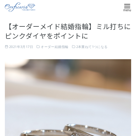
コ
【オーダーメイド結婚指輪】ミル打ちに
ン
ピンクダイヤをポイントに
テ
ン
2021年3月17日
オーダー結婚指輪
2本重ねて1つになる
ツ
へ
移
動