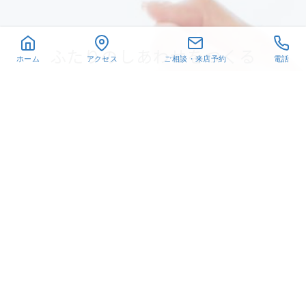
ふたりのしあわせをつくる
ホーム
アクセス
ご相談・来店予約
電話
相談予約
LINEで質問
〒432-8021