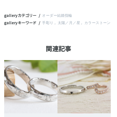
galleryカテゴリー
オーダー結婚指輪
galleryキーワード
手彫り
太陽／月／星
カラーストーン
関連記事