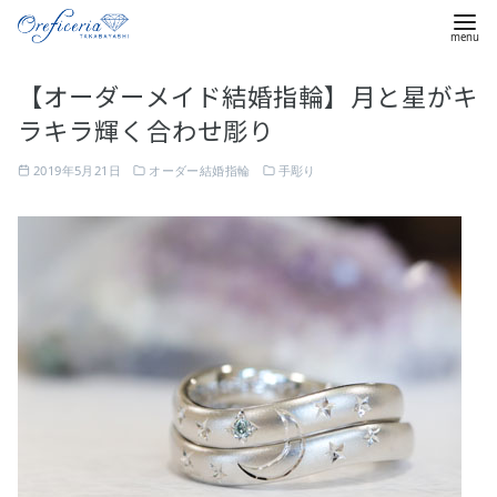
コ
【オーダーメイド結婚指輪】月と星がキ
ン
ラキラ輝く合わせ彫り
テ
ン
2019年5月21日
オーダー結婚指輪
手彫り
ツ
へ
移
動