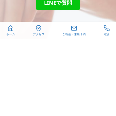
LINEで質問
ホーム
アクセス
ご相談・来店予約
電話
〒432-8021
静岡県浜松市中央区佐鳴台
6-26-6
TEL. 053-440-1651
営業時間 10:30～18:30
オレフィチェリーア高林
Instagram
X
Facebook
Pinterest
© 2019-2024 有限会社髙林貴金属
手作り指輪
結婚指輪