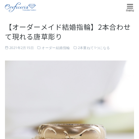
コ
【オーダーメイド結婚指輪】2本合わせ
ン
て現れる唐草彫り
テ
ン
2021年2月15日
オーダー結婚指輪
2本重ねて1つになる
ツ
へ
移
動