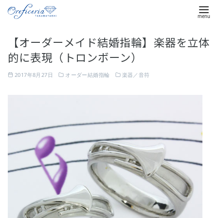
コ
【オーダーメイド結婚指輪】楽器を立体
ン
的に表現（トロンボーン）
テ
ン
2017年8月27日
オーダー結婚指輪
楽器／音符
ツ
へ
移
動