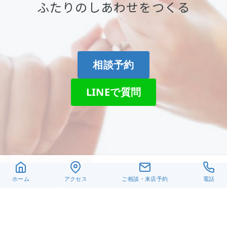
ふたりのしあわせをつくる
相談予約
LINEで質問
ホーム
アクセス
ご相談・来店予約
電話
〒432-8021
静岡県浜松市中央区佐鳴台
6-26-6
TEL. 053-440-1651