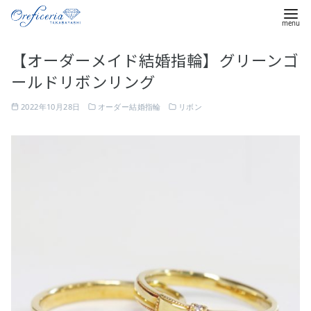
コ
【オーダーメイド結婚指輪】グリーンゴ
ン
ールドリボンリング
テ
ン
2022年10月28日
オーダー結婚指輪
リボン
ツ
へ
移
動