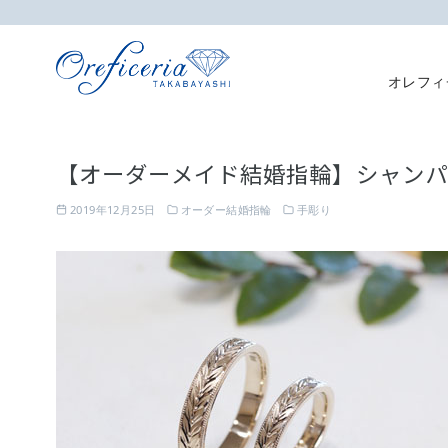
オレフィ
コ
ン
【オーダーメイド結婚指輪】シャン
テ
ン
2019年12月25日
オーダー結婚指輪
手彫り
ツ
へ
移
動