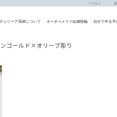
アクセス
真珠
チェリーア高林について
オーダーメイド結婚指輪
自分で作る手
パンゴールド×オリーブ彫り