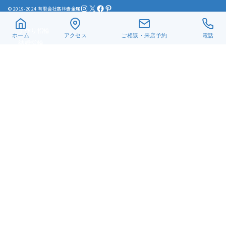
Instagram
X
Facebook
Pinterest
© 2019-2024 有限会社髙林貴金属
手作り指輪
ホーム
アクセス
ご相談・来店予約
電話
結婚指輪
婚約指輪
LGBTQ+
お客様の声
リフォーム・修理
真珠ネックレス
ベビーリング
遺骨ジュエリー
デザイン一覧
アクセス
当店について
よくある質問
お問い合わせ