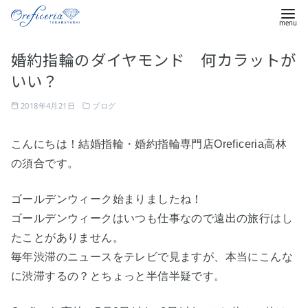
コ
婚約指輪のダイヤモンド 何カラットが
ン
いい？
テ
ン
2018年4月21日
ブログ
ツ
へ
こんにちは！結婚指輪・婚約指輪専門店Oreficeria高林
移
の須合です。
動
ゴールデンウィーク始まりましたね！
ゴールデンウィークはいつも仕事なので遠出の旅行はし
たことがありません。
毎年渋滞のニュースをテレビで見ますが、本当にこんな
に渋滞するの？とちょっと半信半疑です。