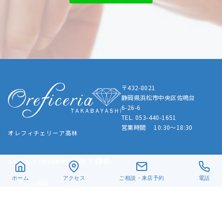
〒432-8021
静岡県浜松市中央区佐鳴台
6-26-6
TEL. 053-440-1651
営業時間 10:30～18:30
オレフィチェリーア高林
Instagram
X
Facebook
Pinterest
© 2019-2024 有限会社髙林貴金属
ホーム
アクセス
ご相談・来店予約
電話
手作り指輪
結婚指輪
婚約指輪
LGBTQ+