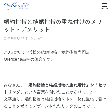
コ
婚約指輪と結婚指輪の重ね付けのメリ
ン
ット・デメリット
テ
ン
2018年1月28日
ブログ
ツ
へ
こんにちは、浜松の結婚指輪・婚約指輪専門店
移
Oreficeria高林の須合です。
動
みなさん、
「婚約指輪と結婚指輪の重ね着け」
や
「セッ
トリング」
という言葉を聞いたことがありますか？
文字通り、婚約指輪と結婚指輪２本を一緒に重ねて着け
ることを考えてデザインされたリングのことです。