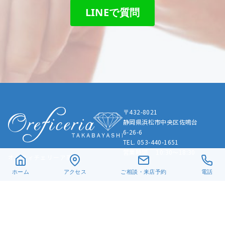
LINEで質問
〒432-8021
静岡県浜松市中央区佐鳴台
6-26-6
TEL. 053-440-1651
営業時間 10:30～18:30
オレフィチェリーア高林
ホーム
アクセス
ご相談・来店予約
電話
Instagram
X
Facebook
Pinterest
© 2019-2024 有限会社髙林貴金属
手作り指輪
結婚指輪