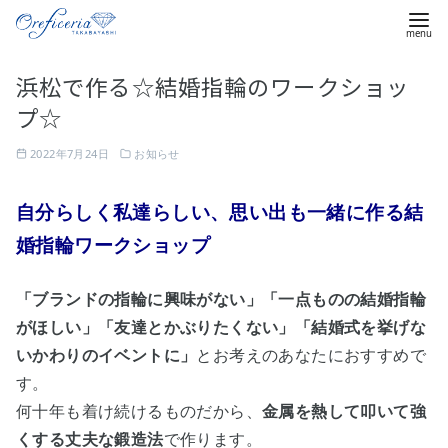
コ
浜松で作る☆結婚指輪のワークショッ
ン
プ☆
テ
ン
2022年7月24日
お知らせ
ツ
へ
自分らしく私達らしい、思い出も一緒に作る結
移
婚指輪ワークショップ
動
「ブランドの指輪に興味がない」「一点ものの結婚指輪
がほしい」「友達とかぶりたくない」「結婚式を挙げな
いかわりのイベントに」
とお考えのあなたにおすすめで
す。
何十年も着け続けるものだから、
金属を熱して叩いて強
くする丈夫な鍛造法
で作ります。