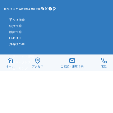
Instagram
X
Facebook
Pinterest
© 2019-2024 有限会社髙林貴金属
手作り指輪
結婚指輪
婚約指輪
LGBTQ+
お客様の声
リフォーム・修理
真珠ネックレス
ホーム
アクセス
ご相談・来店予約
電話
ベビーリング
遺骨ジュエリー
デザイン一覧
アクセス
当店について
よくある質問
お問い合わせ