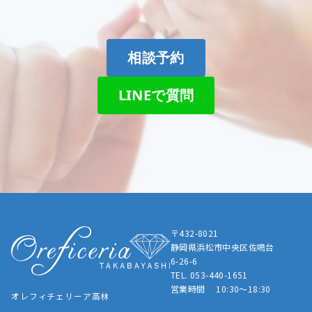
相談予約
LINEで質問
〒432-8021
静岡県浜松市中央区佐鳴台
6-26-6
TEL. 053-440-1651
営業時間 10:30～18:30
オレフィチェリーア高林