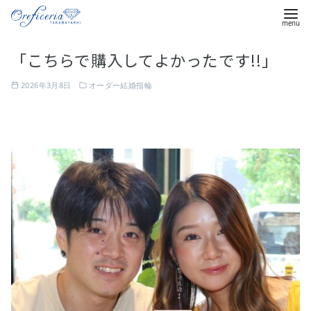
コ
「こちらで購入してよかったです!!」
ン
テ
2026年3月8日
オーダー結婚指輪
ン
ツ
へ
移
動