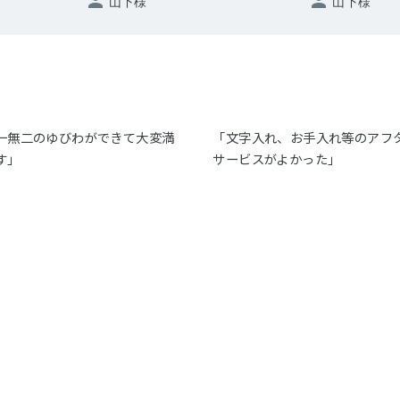
山下様
山下様
一無二のゆびわができて大変満
「文字入れ、お手入れ等のアフ
す」
サービスがよかった」