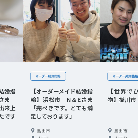
オーダー結婚指輪
オーダー結婚指
結婚指
【オーダーメイド結婚指
【世界で
田さま
輪】浜松市 N＆Eさま
物】掛川市
出来上
「完ぺきです。とても満
たです
足しております」
島田市
島田市