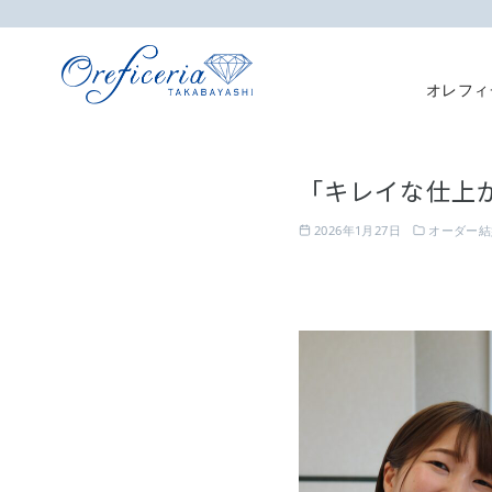
オレフィ
コ
ン
「キレイな仕上
テ
ン
2026年1月27日
オーダー結
ツ
へ
移
動