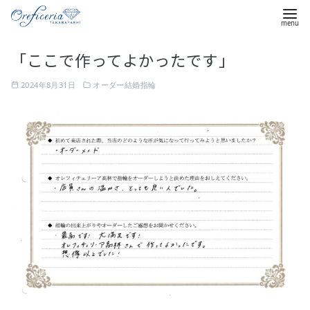
コ
「ここで作ってよかったです」
ン
テ
2024年8月31日
オーダー結婚指輪
ン
ツ
へ
移
動