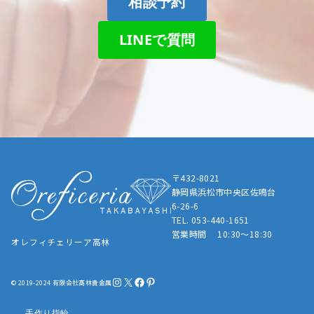
相談予約
LINEで質問
〒432-8021
静岡県浜松市中央区佐鳴台
6-26-6
TEL. 053-440-1651
営業時間 10:30～18:30
オレフィチェリーア高林
Instagram
X
Facebook
Pinterest
© 2019-2024 有限会社髙林貴金属
手作り指輪