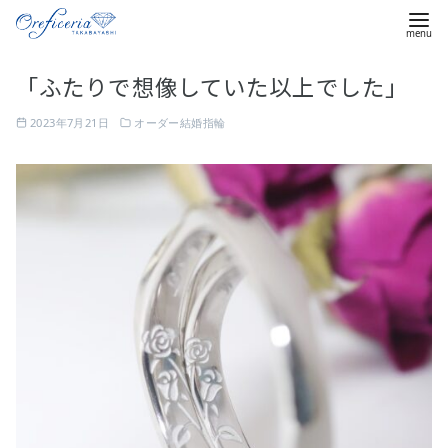
コ
「ふたりで想像していた以上でした」
ン
テ
2023年7月21日
オーダー結婚指輪
ン
ツ
へ
移
動