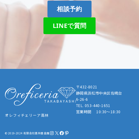
相談予約
LINEで質問
〒432-8021
静岡県浜松市中央区佐鳴台
6-26-6
TEL. 053-440-1651
営業時間 10:30～18:30
オレフィチェリーア高林
Instagram
X
Facebook
Pinterest
© 2019-2024 有限会社髙林貴金属