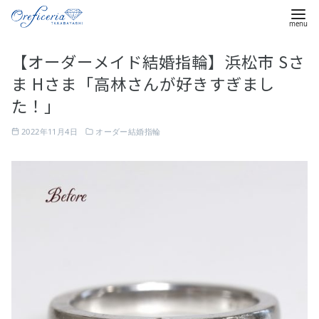
コ
【オーダーメイド結婚指輪】浜松市 Sさ
ン
ま Hさま「高林さんが好きすぎまし
テ
ン
た！」
ツ
2022年11月4日
オーダー結婚指輪
へ
移
動