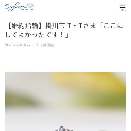
コ
【婚約指輪】掛川市 T・Tさま「ここに
ン
してよかったです！」
テ
ン
2022年10月22日
婚約指輪
ツ
へ
移
動