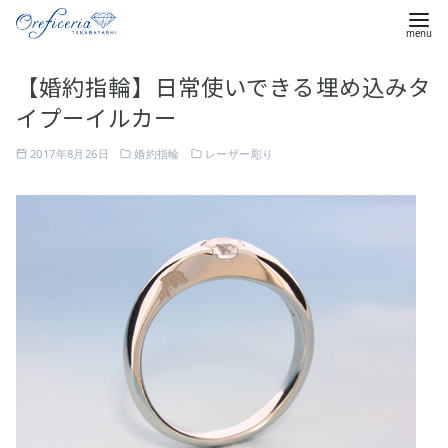
コ
【婚約指輪】日常使いできる埋め込みタ
ン
イプーイルカー
テ
ン
2017年8月26日
婚約指輪
レーザー彫り
ツ
へ
移
動