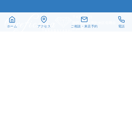
〒432-8021
静岡県浜松市中央区佐鳴台
ホーム
アクセス
ご相談・来店予約
電話
6-26-6
TEL. 053-440-1651
営業時間 10:30～18:30
オレフィチェリーア高林
Instagram
X
Facebook
Pinterest
© 2019-2024 有限会社髙林貴金属
手作り指輪
結婚指輪
婚約指輪
LGBTQ+
お客様の声
リフォーム・修理
真珠ネックレス
ベビーリング