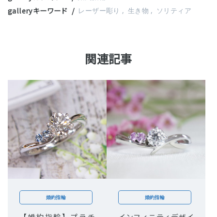
galleryキーワード
レーザー彫り
生き物
ソリティア
関連記事
婚約指輪
婚約指輪
【婚約指輪】プラチ
インフィニティデザイ