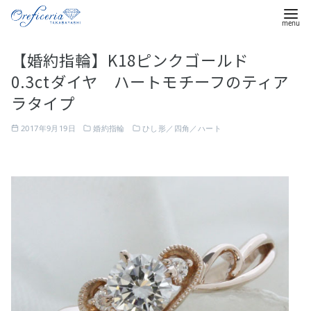
コ
【婚約指輪】K18ピンクゴールド
ン
0.3ctダイヤ ハートモチーフのティア
テ
ン
ラタイプ
ツ
2017年9月19日
婚約指輪
ひし形／四角／ハート
へ
移
動