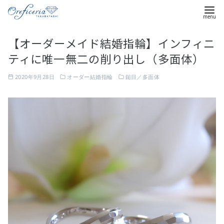
コ
【オーダーメイド結婚指輪】インフィニ
ン
ティに唯一無二の削り出し（多面体）
テ
ン
2020年9月28日
オーダー結婚指輪
鎚目／多面体
ツ
へ
移
動