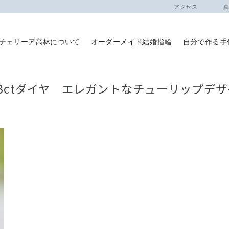
アクセス
真珠
チェリーア高林について
オーダーメイド結婚指輪
自分で作る手
.3ctダイヤ エレガントなチューリップデ