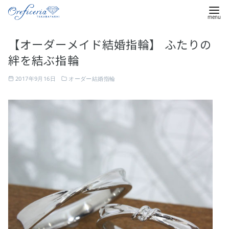
コ
【オーダーメイド結婚指輪】 ふたりの
ン
絆を結ぶ指輪
テ
ン
2017年9月16日
オーダー結婚指輪
ツ
へ
移
動