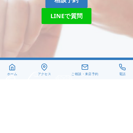
LINEで質問
ホーム
アクセス
ご相談・来店予約
電話
〒432-8021
静岡県浜松市中央区佐鳴台
6-26-6
TEL. 053-440-1651
営業時間 10:30～18:30
オレフィチェリーア高林
Instagram
X
Facebook
Pinterest
© 2019-2024 有限会社髙林貴金属
手作り指輪