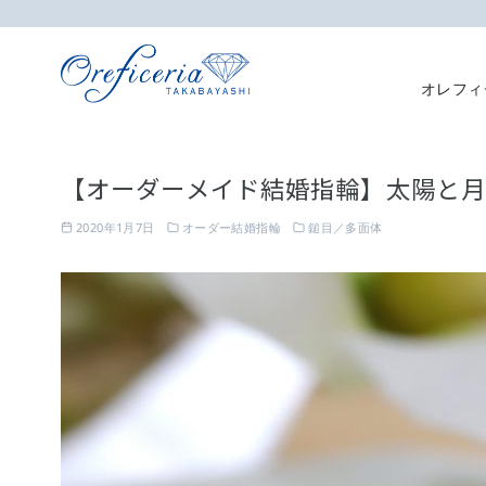
オレフィ
コ
ン
【オーダーメイド結婚指輪】太陽と
テ
ン
2020年1月7日
オーダー結婚指輪
鎚目／多面体
ツ
へ
移
動