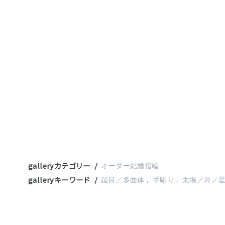
galleryカテゴリー
オーダー結婚指輪
galleryキーワード
鎚目／多面体
手彫り
太陽／月／