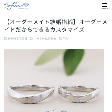
コ
【オーダーメイド結婚指輪】オーダーメ
ン
イドだからできるカスタマイズ
テ
ン
2019年6月30日
オーダー結婚指輪
手彫り
ツ
へ
移
動